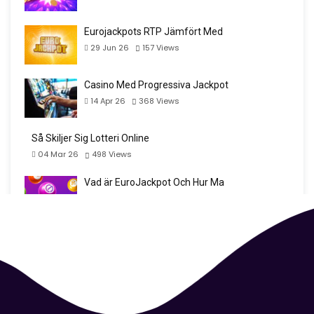
Eurojackpots RTP Jämfört Med
29 Jun 26
157
Views
Casino Med Progressiva Jackpot
14 Apr 26
368
Views
Så Skiljer Sig Lotteri Online
04 Mar 26
498
Views
Vad är EuroJackpot Och Hur Ma
13 Feb 26
421
Views