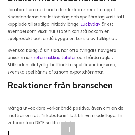
Jämförelsen med andra länder kommer ofta upp. I
Nederländerna har lotto­bolag och spelföretag varit tätt
kopplade till statliga initiativ länge.
Luckyday
är ett
exempel som visar hur staten kan stå bakom en
spelprodukt och ändå bygga en känsla av folklighet.
Svenska bolag, å sin sida, har ofta tvingats navigera
ensamma
mellan riskkapitalister
och hårda regler.
Skillnaden blir tydlig: holländska spel är vardagsvara,
svenska spel känns ofta som exportdrömmar.
Reaktioner från branschen
Många utvecklare verkar ändå positiva, även om en del
muttrar om att “inkubatorer” lätt blir en modefluga. En
veteran från DICE sa lite syrligt: