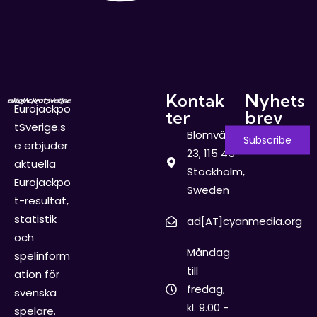
Kontak
Nyhets
Eurojackpo
ter
brev
tSverige.s
Blomvägen
e erbjuder
23, 115 45
aktuella
Stockholm,
Eurojackpo
Sweden
t-resultat,
statistik
ad[AT]cyanmedia.org
och
Måndag
spelinform
till
ation för
fredag,
svenska
kl. 9.00 -
spelare.