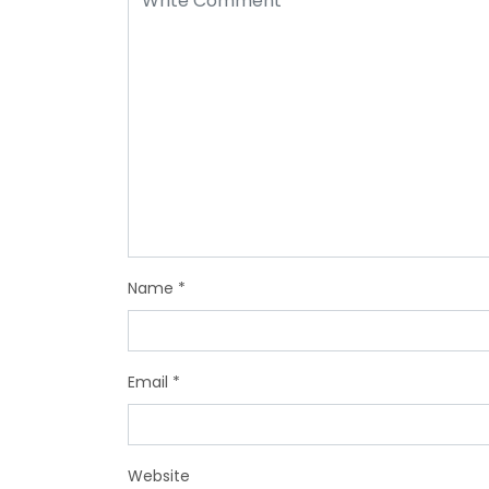
Name
*
Email
*
Website