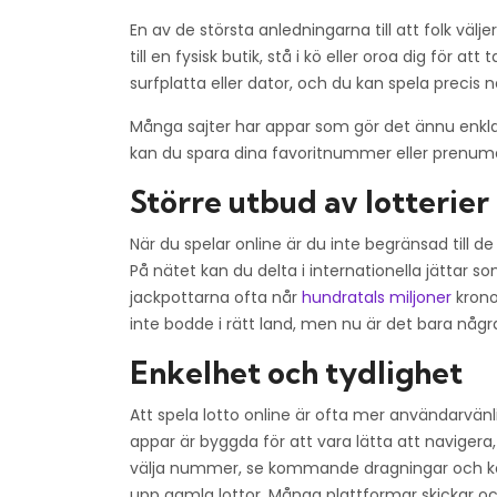
En av de största anledningarna till att folk välje
till en fysisk butik, stå i kö eller oroa dig för a
surfplatta eller dator, och du kan spela precis n
Många sajter har appar som gör det ännu enklar
kan du spara dina favoritnummer eller prenum
Större utbud av lotterier
När du spelar online är du inte begränsad till de 
På nätet kan du delta i internationella jättar som
jackpottarna ofta når
hundratals miljoner
kronor
inte bodde i rätt land, men nu är det bara några
Enkelhet och tydlighet
Att spela lotto online är ofta mer användarvänl
appar är byggda för att vara lätta att navigera
välja nummer, se kommande dragningar och kolla
upp gamla lottor. Många plattformar skickar oc