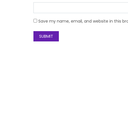
Save my name, email, and website in this br