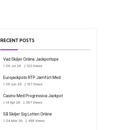
RECENT POSTS
Vad Skiljer Online Jackpottspe
06 Jul 26
123
Views
Eurojackpots RTP Jämfört Med
29 Jun 26
157
Views
Casino Med Progressiva Jackpot
14 Apr 26
367
Views
Så Skiljer Sig Lotteri Online
04 Mar 26
498
Views