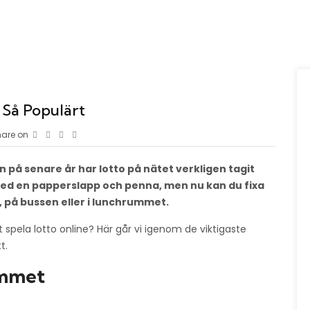
 Så Populärt
are on
en på senare år har lotto på nätet verkligen tagit
 med en papperslapp och penna, men nu kan du fixa
 på bussen eller i lunchrummet.
 spela lotto online? Här går vi igenom de viktigaste
t.
ummet