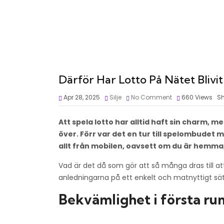
Därför Har Lotto På Nätet Blivit
Apr 28, 2025
Silje
No Comment
660
Views
Sh
Att spela lotto har alltid haft sin charm, m
över. Förr var det en tur till spelombudet
allt från mobilen, oavsett om du är hemma,
Vad är det då som gör att så många dras till att
anledningarna på ett enkelt och matnyttigt sät
Bekvämlighet i första r