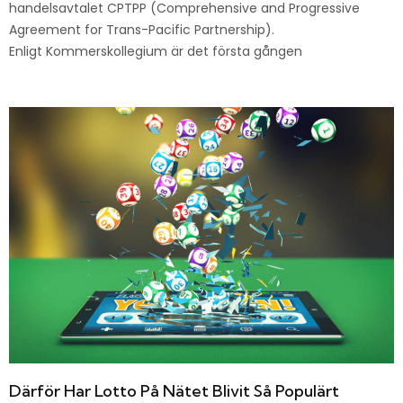
handelsavtalet CPTPP (Comprehensive and Progressive
Agreement for Trans-Pacific Partnership).
Enligt Kommerskollegium är det första gången
Därför Har Lotto På Nätet Blivit Så Populärt