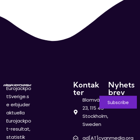
Kontak
Nyhets
Eurojackpo
ter
brev
tSverige.s
Blomvägen
e erbjuder
23, 115 45
aktuella
Stockholm,
Eurojackpo
Sweden
t-resultat,
statistik
ad[AT]cyanmedia.org