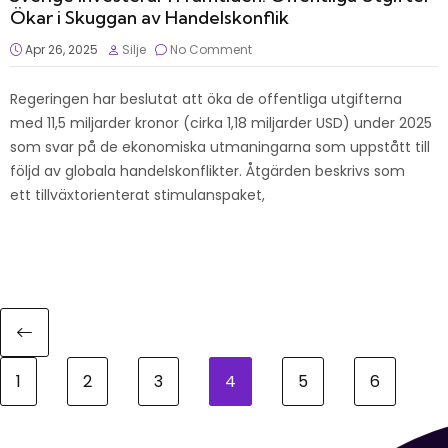
Ökar i Skuggan av Handelskonflik
Apr 26, 2025
Silje
No Comment
Regeringen har beslutat att öka de offentliga utgifterna
med 11,5 miljarder kronor (cirka 1,18 miljarder USD) under 2025
som svar på de ekonomiska utmaningarna som uppstått till
följd av globala handelskonflikter. Åtgärden beskrivs som
ett tillväxtorienterat stimulanspaket,
1
2
3
4
5
6